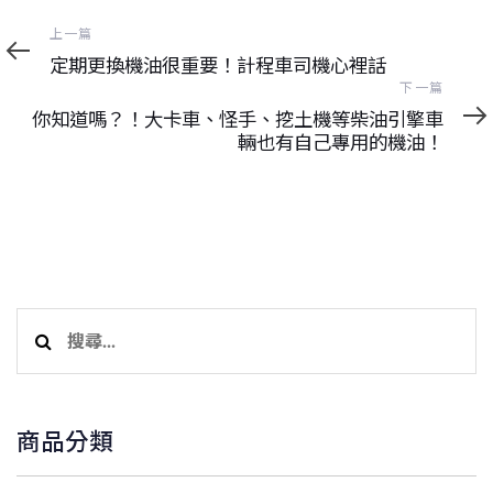
上
上一篇
一
定期更換機油很重要！計程車司機心裡話
篇
下
下一篇
一
你知道嗎？！大卡車、怪手、挖土機等柴油引擎車
篇
輛也有自己專用的機油！
搜
尋
關
鍵
商品分類
字: