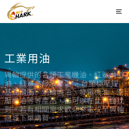
Skip
Skip
links
to
Tog
content
navi
工業用油
興輪提供的各類工業機油、紅鯊滑道
油、紅鯊高級液壓油 、台塑極壓鋰
基潤滑脂、渦輪機油、發電機油、空
壓機油等等產品，都可以在此頁面找
到。若有相關需求歡迎來電或至興輪
商城下單購買。