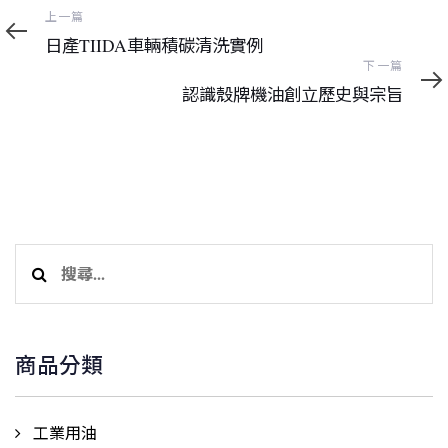
上
上一篇
一
日產TIIDA車輛積碳清洗實例
篇
下
下一篇
一
認識殼牌機油創立歷史與宗旨
篇
搜
尋
關
鍵
商品分類
字:
工業用油