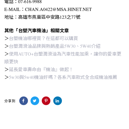
電話：07-616-9988
E-MAIL：CHAN.A0422@MSA.HINET.NET
地址：高雄市燕巢區中安路123之77號
其他「台塑汽車機油」相關文章
＞
台塑機油哪裡買？在這都可以購買
＞
台塑潤滑油品牌與熱銷產品5W30、5W40介紹
＞
使用AUTO+台塑潤滑油為汽車性能加乘，讓你的愛車更
順更快
＞
延長愛車壽命由『機油』做起！
＞
5w30與5w40機油好嗎？各系汽車款式全合成機油推薦
分享到