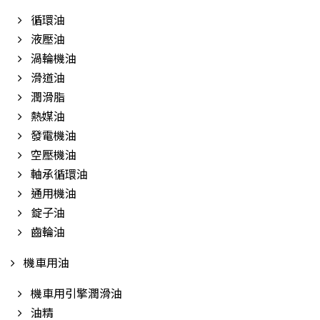
循環油
液壓油
渦輪機油
滑道油
潤滑脂
熱媒油
發電機油
空壓機油
軸承循環油
通用機油
錠子油
齒輪油
機車用油
機車用引擎潤滑油
油精