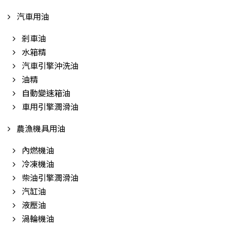
汽車用油
剎車油
水箱精
汽車引擎沖洗油
油精
自動變速箱油
車用引擎潤滑油
農漁機具用油
內燃機油
冷凍機油
柴油引擎潤滑油
汽缸油
液壓油
渦輪機油