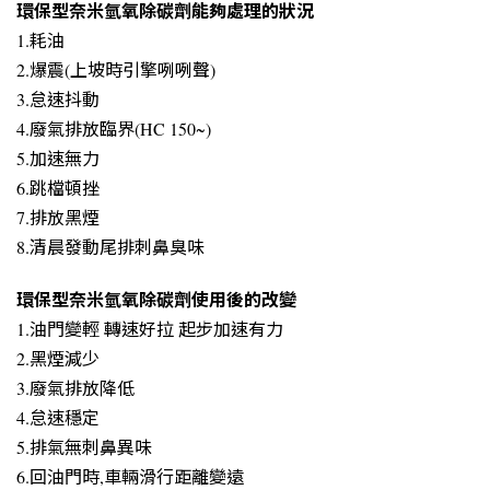
環保型奈米氫氧除碳劑能夠處理的狀況
1.耗油
2.爆震(上坡時引擎咧咧聲)
3.怠速抖動
4.廢氣排放臨界(HC 150~)
5.加速無力
6.跳檔頓挫
7.排放黑煙
8.清晨發動尾排刺鼻臭味
環保型奈米氫氧除碳劑使用後的改變
1.油門變輕 轉速好拉 起步加速有力
2.黑煙減少
3.廢氣排放降低
4.怠速穩定
5.排氣無刺鼻異味
6.回油門時,車輛滑行距離變遠