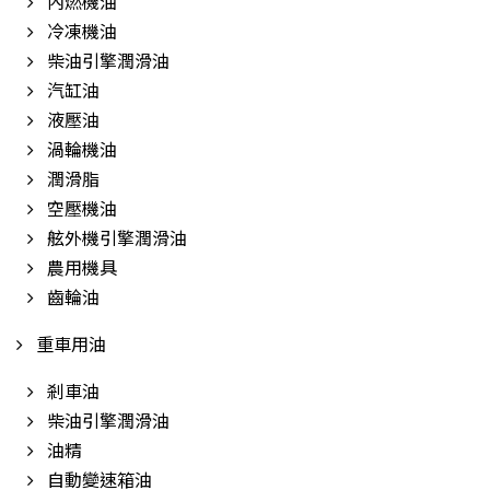
內燃機油
冷凍機油
柴油引擎潤滑油
汽缸油
液壓油
渦輪機油
潤滑脂
空壓機油
舷外機引擎潤滑油
農用機具
齒輪油
重車用油
剎車油
柴油引擎潤滑油
油精
自動變速箱油