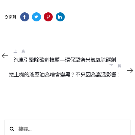
分享到
上
上一篇
一
汽車引擎除碳劑推薦—環保型奈米氫氧除碳劑
篇
下
下一篇
一
挖土機的液壓油為啥會變黑？不只因為高溫影響！
篇
搜
尋