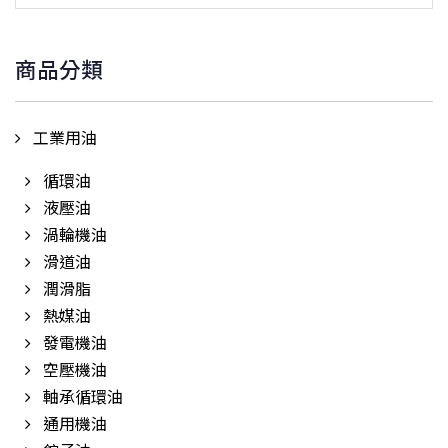
關
鍵
商品分類
字:
工業用油
循環油
液壓油
渦輪機油
滑道油
潤滑脂
熱媒油
發電機油
空壓機油
軸承循環油
通用機油