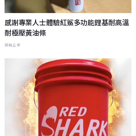
感謝專業人士體驗紅鯊多功能鋰基耐高溫
耐極壓黃油條
興輪企業