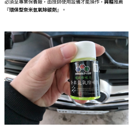
興輪
必須至專業保養廠，由技師使用設備才能操作，
推薦
環保型奈米氫氧除碳劑
『
』。