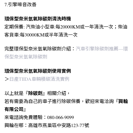
7.引擎噪音改善
環保型奈米氫氧除碳劑清洗時機
定期保養: 汽柴油小型車:每20000KM或一年清洗一次；柴油
客貨車:每30000KM或半年清洗一次
完整環保型奈米氫氧除碳劑介紹：
汽車引擎除碳劑推薦—環
保型奈米氫氧除碳劑
環保型奈米氫氧除碳劑使用實例
＞
日產TIIDA車輛積碳清洗實例
除碳劑
以上就是『
』相關介紹，
興輪
若有需要為自己的車子進行除碳保養，歡迎來電洽詢『
有限公司
』
來電諮詢免費體驗：080-066-9099
興輪在哪：高雄市燕巢區中安路123-77號