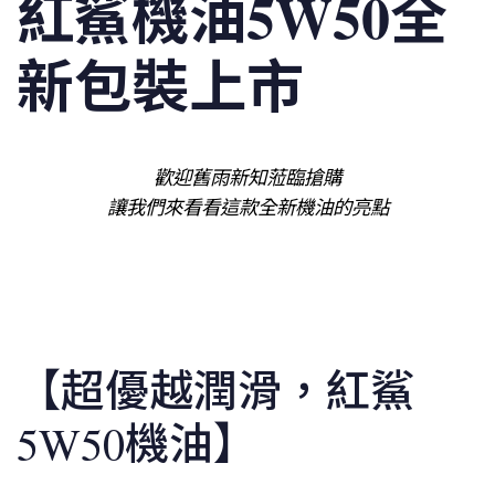
紅鯊機油5W50
全
新
包裝上市
歡迎舊雨新知蒞臨搶購
讓我們來看看這款全新機油的亮點
【超優越潤滑，紅鯊
5W50機油】