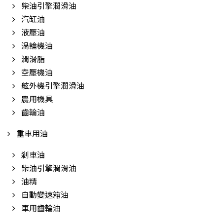
柴油引擎潤滑油
汽缸油
液壓油
渦輪機油
潤滑脂
空壓機油
舷外機引擎潤滑油
農用機具
齒輪油
重車用油
剎車油
柴油引擎潤滑油
油精
自動變速箱油
車用齒輪油