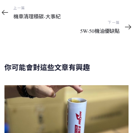
上
上一篇
一
機車清理積碳-大事紀
篇
下
下一篇
一
5W-50機油優缺點
篇
你可能會對這些文章有興趣