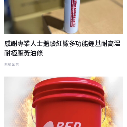
感謝專業人士體驗紅鯊多功能鋰基耐高溫
耐極壓黃油條
興輪企業