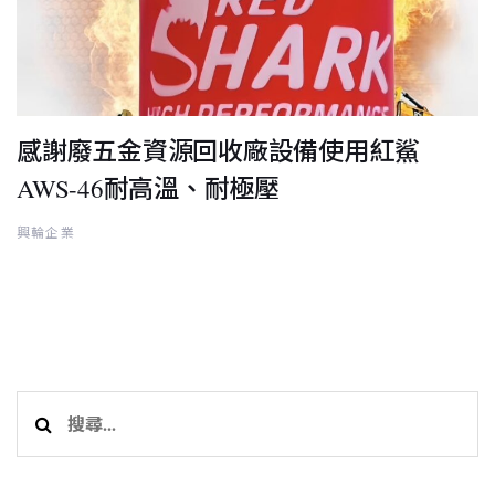
感謝廢五金資源回收廠設備使用紅鯊
AWS-46耐高溫、耐極壓
興輪企業
搜
尋
關
鍵