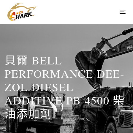
Skip
Skip
links
to
Tog
content
navi
貝爾 BELL
PERFORMANCE DEE-
ZOL DIESEL
ADDITIVE PB 4500 柴
油添加劑