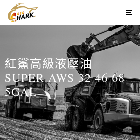
Skip
Skip
links
to
Tog
content
navi
紅鯊高級液壓油
SUPER AWS 32 46 68
5GAL