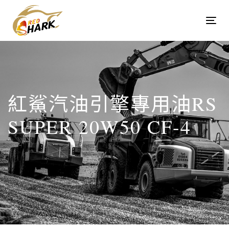
Skip
Skip
links
to
Tog
content
navi
紅鯊汽油引擎專用油RS
SUPER 20W50 CF-4