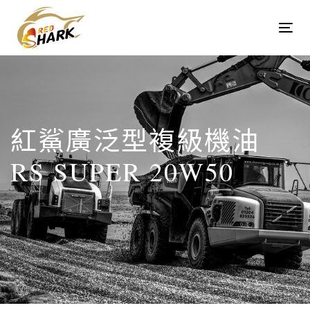
Skip
Skip
links
to
Tog
content
navi
紅鯊廣泛型複級機油
RS SUPER 20W50