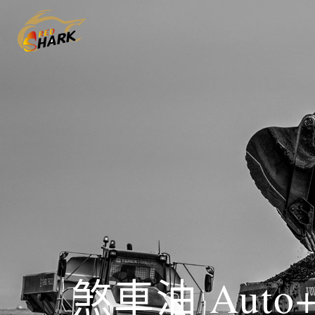
Skip
Skip
links
to
content
煞車油 Auto+ 