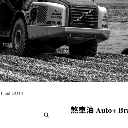
Fluid DOT4
煞車油 Auto+ Bra