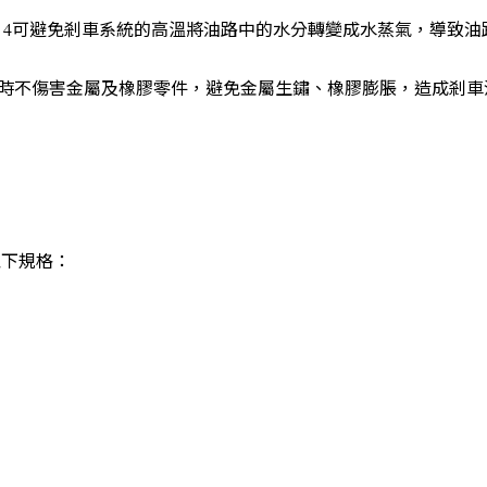
T 4可避免剎車系統的高溫將油路中的水分轉變成水蒸氣，導致
時不傷害金屬及橡膠零件，避免金屬生鏽、橡膠膨脹，造成剎車
以下規格：