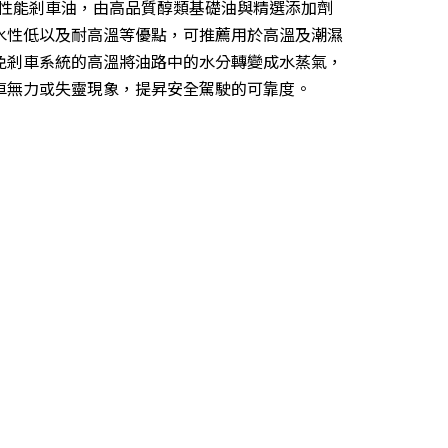
一款高性能剎車油，由高品質醇類基礎油與精選添加劑
水性低以及耐高溫等優點，可推薦用於高溫及潮濕
免剎車系統的高溫將油路中的水分轉變成水蒸氣，
車無力或失靈現象，提昇安全駕駛的可靠度。