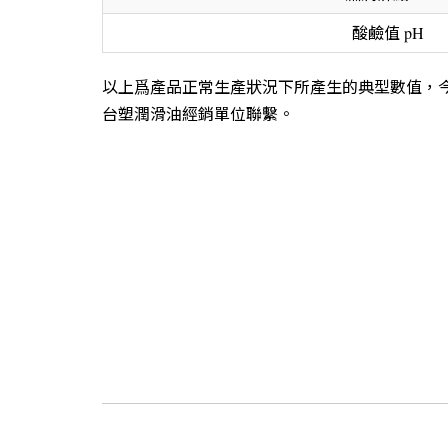
酸鹼值 pH
以上爲產品正常生產狀況下所產生的典型數值，
台塑潤滑油經銷單位聯繫。