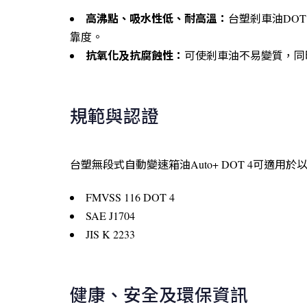
高沸點、吸水性低、耐高溫：
台塑剎車油DO
靠度。
抗氧化及抗腐蝕性：
可使剎車油不易變質，同
規範與認證
台塑無段式自動變速箱油Auto+ DOT 4可適用於
FMVSS 116 DOT 4
SAE J1704
JIS K 2233
健康、安全及環保資訊