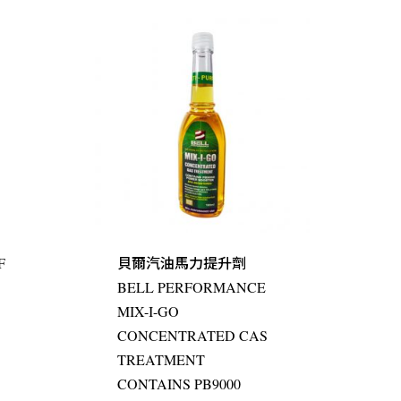
F
貝爾汽油馬力提升劑
BELL PERFORMANCE
MIX-I-GO
CONCENTRATED CAS
TREATMENT
CONTAINS PB9000