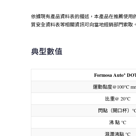
依據現有產品資料表的描述，本產品在推薦使用
質安全資料表等相關資訊可向當地經銷部門索取
典型數值
+
Formosa Auto
DOT
運動黏度@100°C m
比重@ 20°C
閃點（開口杯）°
沸 點 °C
濕潤沸點 °C