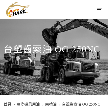
Skip
Skip
links
to
Tog
content
navi
台塑齒索油 OG 250NC
首頁
農漁機具用油
齒輪油
台塑齒索油 OG 250NC