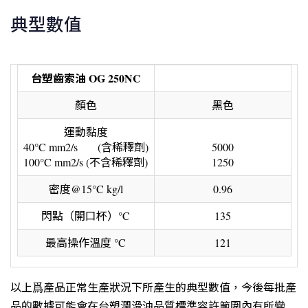
典型數值
台塑齒索油
OG 250NC
顏色
黑色
運動黏度
40°C mm2/s (含稀釋劑)
5000
100°C mm2/s (不含稀釋劑)
1250
密度@15°C kg/l
0.96
閃點（開口杯）°C
135
最高操作溫度 °C
121
以上爲產品正常生產狀況下所產生的典型數值，今後每批產
品的數據可能會在台塑潤滑油品質標準容許範圍內有所變