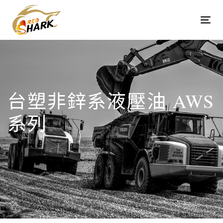
Skip
Skip
links
to
Tog
content
navi
台塑非鋅系液壓油 AWS
系列