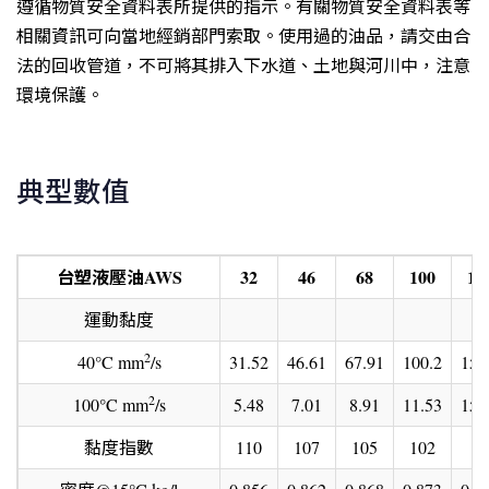
遵循物質安全資料表所提供的指示。有關物質安全資料表等
相關資訊可向當地經銷部門索取。使用過的油品，請交由合
法的回收管道，不可將其排入下水道、土地與河川中，注意
環境保護。
典型數值
台塑液壓油
AWS
32
46
68
100
15
運動黏度
2
40°C mm
/s
31.52
46.61
67.91
100.2
152
2
100°C mm
/s
5.48
7.01
8.91
11.53
15.
黏度指數
110
107
105
102
99