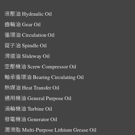
液壓油
Hydraulic Oil
齒輪油
Gear Oil
循環油
Circulation Oil
錠子油
Spindle Oil
滑道油
Slideway Oil
空壓機油
Screw Compressor Oil
軸承循環油
Bearing Circulating Oil
熱媒油
Heat Transfer Oil
通用機油
General Purpose Oil
渦輪機油
Turbine Oil
發電機油
Generator Oil
潤滑脂
Multi-Purpose Lithium Grease Oil