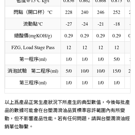
密度@15°C kg/l
0.856
0.862
0.868
0.873
0.8
閃點（開口杯）°C
228
240
246
252
26
流動點°C
-27
-24
-21
-18
-1
總酸價(mgKOH/g)
0.29
0.29
0.29
0.29
0.2
FZG, Load Stage Pass
12
12
12
12
12
第一程序(ml)
1/0
1/0
1/0
5/0
5/
消泡試驗 第二程序(ml)
5/0
10/0
10/0
15/0
20/
第三程序(ml)
1/0
1/0
1/0
1/0
1/
以上爲產品正常生產狀況下所產生的典型數值，今後每批產
品的數據可能會在台塑潤滑油品質標準容許範圍內有所變
動，但不影響產品性能。若有任何問題，請與台塑潤滑油經
銷單位聯繫。