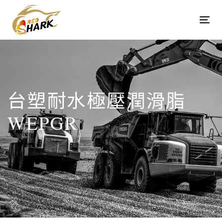
Skip
Skip
links
to
Tog
content
navi
台塑耐水極壓潤滑脂
WEPGR