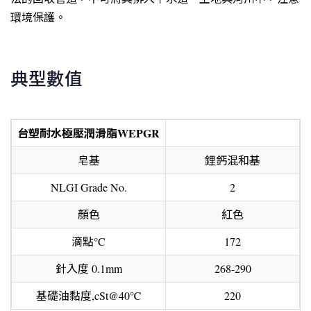
環境保護。
典型數值
台塑耐水極壓潤滑脂
WEPGR
皂基
鋰鈣混和基
NLGI Grade No.
2
顏色
紅色
滴點°C
172
針入度 0.1mm
268-290
基礎油黏度,cSt@40℃
220