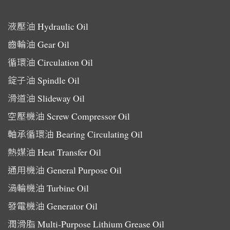
液壓油
Hydraulic Oil
齒輪油
Gear Oil
循環油
Circulation Oil
錠子油
Spindle Oil
滑道油
Slideway Oil
空壓機油
Screw Compressor Oil
軸承循環油
Bearing Circulating Oil
熱媒油
Heat Transfer Oil
通用機油
General Purpose Oil
渦輪機油
Turbine Oil
發電機油
Generator Oil
潤滑脂
Multi-Purpose Lithium Grease Oil