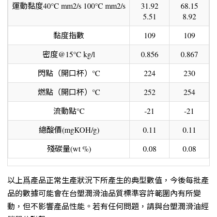
運動黏度40°C mm2/s 100°C mm2/s
31.92
68.15
5.51
8.92
黏度指數
109
109
密度@15°C kg/l
0.856
0.867
閃點（開口杯）°C
224
230
燃點（開口杯）°C
252
254
流動點°C
-21
-21
總酸價(mgKOH/g)
0.11
0.11
殘碳量(wt %)
0.08
0.08
以上爲產品正常生產狀況下所產生的典型數值，今後每批產
品的數據可能會在台塑潤滑油品質標準容許範圍內有所變
動，但不影響產品性能。若有任何問題，請與台塑潤滑油經