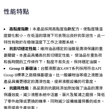
性能特點
高黏度指數：
本產品採用高黏度指數配方，使黏度隨溫
度變化較小，在低溫的環境下可表現出良好的泵送性，此一
特性有助於在極端溫度下工作之液壓系統。
抗剪切穩定性能：
維持油品穩定的油膜是潤滑保護的重
要關鍵，本產品具備高抗剪切穩定性能， 使油品在重負荷
和長時間的工作條件下，黏度不易失去，保持穩定油膜。
Group II 基礎油：
台塑液壓油XAWT系列採用符合API
Group II標準之高精煉基礎油，比一般礦物油等級之液壓油
產品具備更穩定的潤滑性能，提昇液壓設備的可靠度。
抗磨耗性能：
高品質的抗磨耗添加劑加強了油品的潤滑
保護效能，減少液壓系統中活塞、葉片及幫浦之磨損，降低
了零件故障或更換的機率，同時減少設備維護保養的成本，
進而提高生產效率。