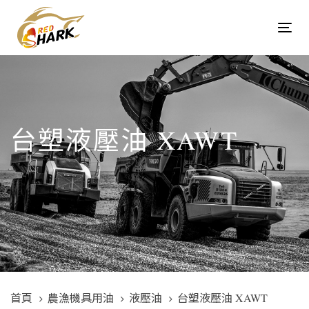
Skip
Skip
links
to
Tog
content
navi
台塑液壓油 XAWT
首頁
農漁機具用油
液壓油
台塑液壓油 XAWT