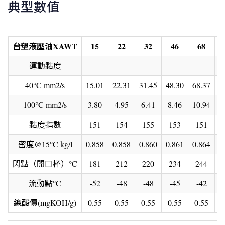
典型數值
台塑液壓油
XAWT
15
22
32
46
68
運動黏度
40°C mm2/s
15.01
22.31
31.45
48.30
68.37
1
100°C mm2/s
3.80
4.95
6.41
8.46
10.94
1
黏度指數
151
154
155
153
151
密度@15°C kg/l
0.858
0.858
0.860
0.861
0.864
0
閃點（開口杯）°C
181
212
220
234
244
流動點°C
-52
-48
-48
-45
-42
總酸價(mgKOH/g)
0.55
0.55
0.55
0.55
0.55
0