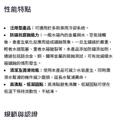
性能特點
泛用型產品：
可適用於多款車用冷卻系統。
防鏽抗腐蝕能力：
一般水箱內的金屬與水、空氣接觸
後，會產生氧化反應而造成鏽蝕現象，一旦生鏽過於嚴重，
輕者水道阻塞、重者水箱破裂等，本產品添加防鏽添加劑，
通過包括鋁合金、銅、鐵等金屬的腐蝕測試，可有效減緩水
箱鏽蝕的情形發生。
清潔及潤滑效能：
使用本產品可減少水垢產生，同時潤
滑水幫浦的機件減少磨損，延長水幫浦壽命。
高沸點、低凝固點：
高沸點避免沸騰，低凝固點可使在
低溫下保持流動性，不結凍。
規範與認證