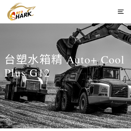
Skip
Skip
links
to
Tog
content
navi
台塑水箱精 Auto+ Cool
Plus G12