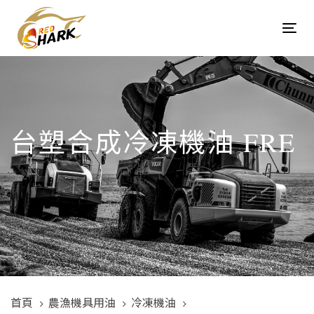
Skip
Skip
links
to
Tog
content
navi
台塑合成冷凍機油 FRE
首頁
農漁機具用油
冷凍機油