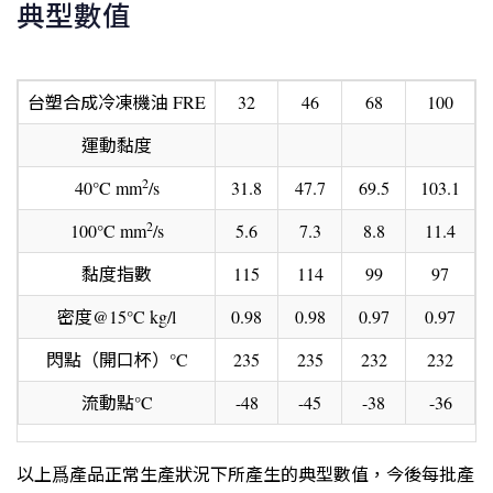
典型數值
台塑合成冷凍機油 FRE
32
46
68
100
運動黏度
2
40°C mm
/s
31.8
47.7
69.5
103.1
2
100°C mm
/s
5.6
7.3
8.8
11.4
黏度指數
115
114
99
97
密度@15°C kg/l
0.98
0.98
0.97
0.97
閃點（開口杯）°C
235
235
232
232
流動點°C
-48
-45
-38
-36
以上爲產品正常生產狀況下所產生的典型數值，今後每批產