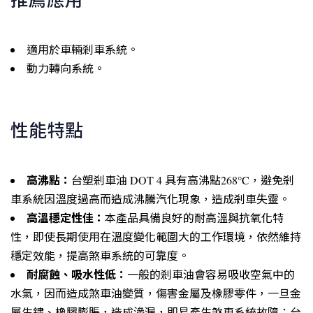
適用於車輛剎車系統。
動力轉向系統。
性能特點
高沸點：
台塑剎車油 DOT 4 具有高沸點268°C，避免剎
車系統因溫度過高而造成沸騰汽化現象，造成剎車失靈。
高溫穩定性佳：
本產品具備良好的耐高溫與抗氧化特
性，即使長期使用在溫度變化範圍大的工作環境，依然維持
穩定效能，提高煞車系統的可靠度。
耐腐蝕、吸水性低：
一般的剎車油會容易吸收空氣中的
水氣，因而造成煞車油變質，傷害金屬及橡膠零件，一旦金
屬生鏽、橡膠膨脹，造成滲漏，即易產生煞車系統故障；台