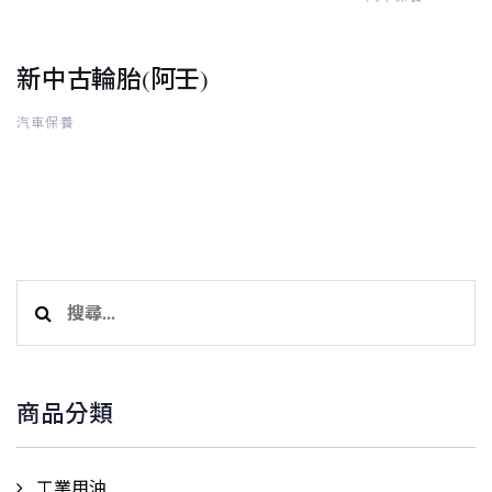
新中古輪胎(阿壬)
汽車保養
搜
尋
關
鍵
商品分類
字:
工業用油