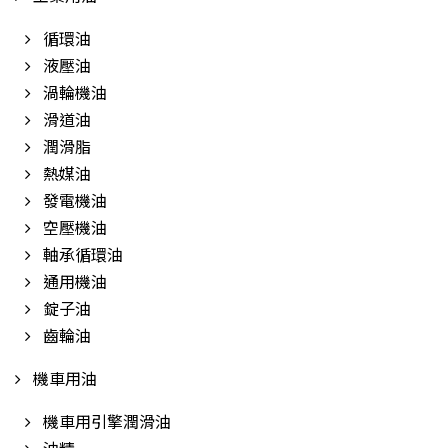
循環油
液壓油
渦輪機油
滑道油
潤滑脂
熱媒油
發電機油
空壓機油
軸承循環油
通用機油
錠子油
齒輪油
機車用油
機車用引擎潤滑油