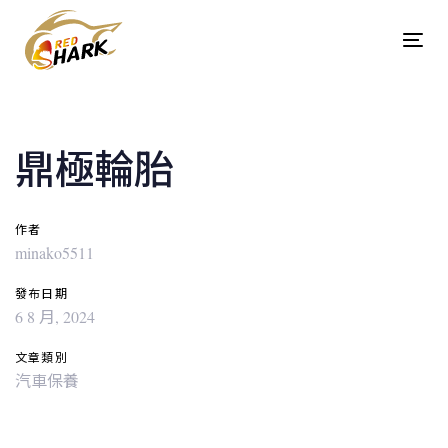
Skip
Skip
links
to
Tog
content
navi
Post
navigation
鼎極輪胎
作者
minako5511
發布日期
6 8 月, 2024
文章類別
汽車保養