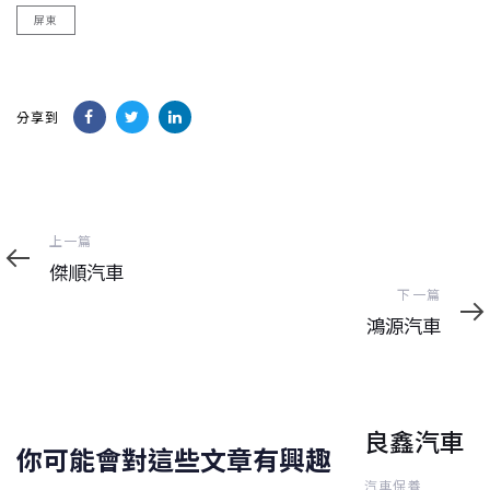
屏東
分享到
上
上一篇
一
傑順汽車
篇
下
下一篇
一
鴻源汽車
篇
良鑫汽車
你可能會對這些文章有興趣
汽車保養