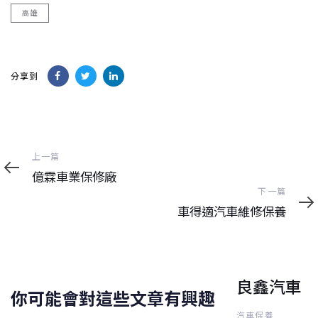
高雄
分享到
上
上一篇
一
億霖車業保修廠
篇
下
下一篇
一
車得適汽車維修保養
篇
良鑫汽車
你可能會對這些文章有興趣
汽車保養