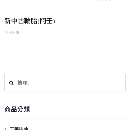
新中古輪胎(阿壬)
汽車保養
搜
尋
關
鍵
商品分類
字:
工業用油