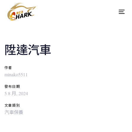
Skip
Skip
links
to
Tog
content
navi
Post
navigation
陞達汽車
作者
minako5511
發布日期
5 8 月, 2024
文章類別
汽車保養