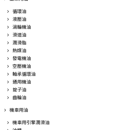
循環油
液壓油
渦輪機油
滑道油
潤滑脂
熱媒油
發電機油
空壓機油
軸承循環油
通用機油
錠子油
齒輪油
機車用油
機車用引擎潤滑油