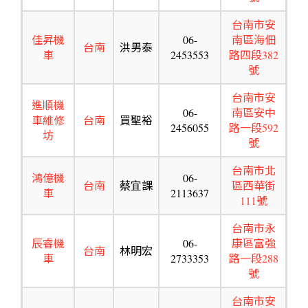
台南市安
佳昇機
06-
南區海佃
台南
洪男泰
車
2453553
路四段382
號
台南市安
進順機
06-
南區安中
車維修
台南
買聖裕
2456055
路一段592
坊
號
台南市北
鴻億機
06-
台南
蔡宜課
區西華街
車
2113637
111號
台南市永
辰睿機
06-
康區富強
台南
林明宏
車
2733353
路一段288
號
台南市安