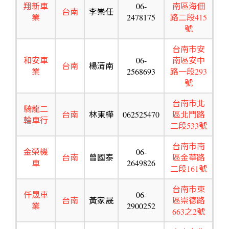
翔新車
06-
南區海佃
台南
李崇任
業
2478175
路二段415
號
台南市安
和安車
06-
南區安中
台南
楊清南
業
2568693
路一段293
號
台南市北
騎龍二
台南
林東樺
062525470
區北門路
輪車行
二段533號
台南市南
金榮機
06-
台南
曾國泰
區金華路
車
2649826
二段161號
台南市東
仟晟車
06-
台南
黃家晟
區崇德路
業
2900252
663之2號