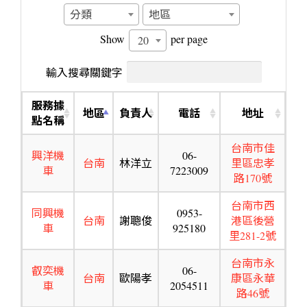
分類
地區
Show
per page
20
輸入搜尋關鍵字
服務據
地區
負責人
電話
地址
點名稱
台南市佳
興洋機
06-
台南
林洋立
里區忠孝
車
7223009
路170號
台南市西
同興機
0953-
台南
謝聰俊
港區後營
車
925180
里281-2號
台南市永
叡奕機
06-
台南
歐陽孝
康區永華
車
2054511
路46號