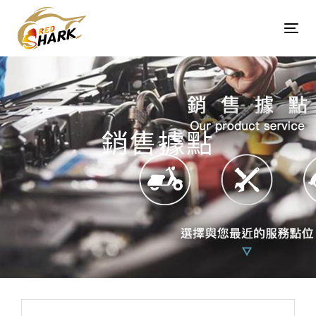
Skip
Skip
links
to
Tog
content
navi
銷售據點