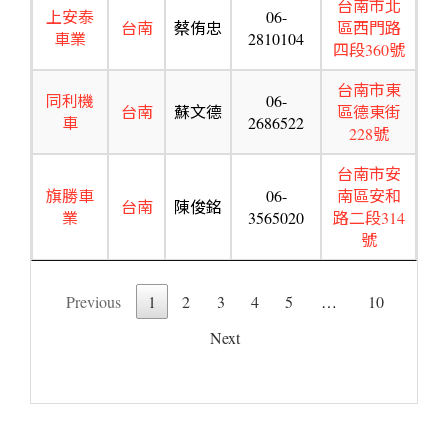
台南市北
上安泰
06-
台南
蔡侑忠
區西門路
車業
2810104
四段360號
台南市東
同利機
06-
台南
蘇文德
區德東街
車
2686522
228號
台南市安
旗勝車
06-
南區安和
台南
陳俊銘
業
3565020
路二段314
號
Previous
1
2
3
4
5
…
10
Next