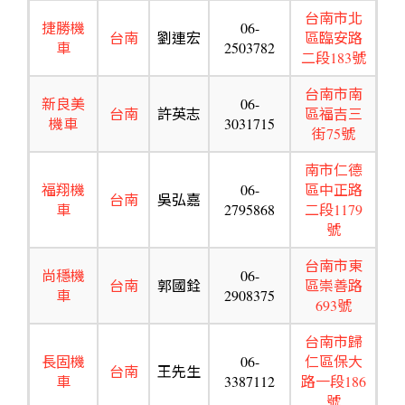
台南市北
捷勝機
06-
台南
劉連宏
區臨安路
車
2503782
二段183號
台南市南
新良美
06-
台南
許英志
區福吉三
機車
3031715
街75號
南市仁德
福翔機
06-
區中正路
台南
吳弘嘉
車
2795868
二段1179
號
台南市東
尚穩機
06-
台南
郭國銓
區崇善路
車
2908375
693號
台南市歸
長固機
06-
仁區保大
台南
王先生
車
3387112
路一段186
號