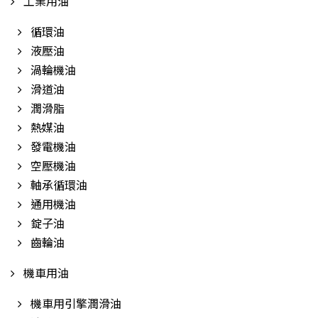
工業用油
循環油
液壓油
渦輪機油
滑道油
潤滑脂
熱媒油
發電機油
空壓機油
軸承循環油
通用機油
錠子油
齒輪油
機車用油
機車用引擎潤滑油