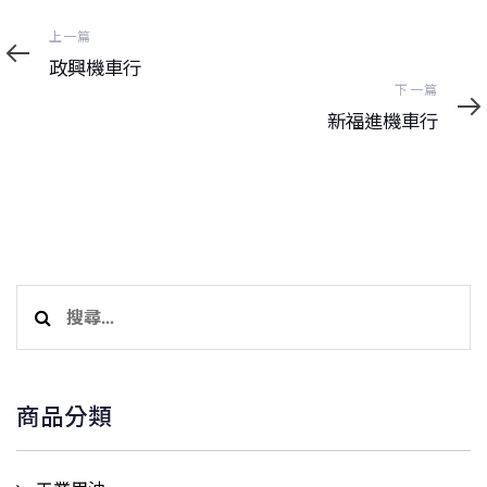
上
上一篇
一
政興機車行
篇
下
下一篇
一
新福進機車行
篇
搜
尋
關
鍵
商品分類
字: