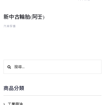
新中古輪胎(阿壬)
汽車保養
搜
尋
關
鍵
商品分類
字:
工業用油