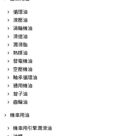
循環油
液壓油
渦輪機油
滑道油
潤滑脂
熱媒油
發電機油
空壓機油
軸承循環油
通用機油
錠子油
齒輪油
機車用油
機車用引擎潤滑油