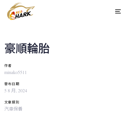
Skip
Skip
links
to
Tog
content
navi
Post
navigation
豪順輪胎
作者
minako5511
發布日期
5 8 月, 2024
文章類別
汽車保養