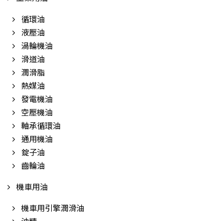
循環油
液壓油
渦輪機油
滑道油
潤滑脂
熱媒油
發電機油
空壓機油
軸承循環油
通用機油
錠子油
齒輪油
機車用油
機車用引擎潤滑油