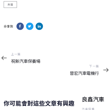
高雄
分享到
上
上一篇
一
祝新汽車保養場
篇
下
下一篇
一
晉宏汽車電機行
篇
良鑫汽車
你可能會對這些文章有興趣
汽車保養