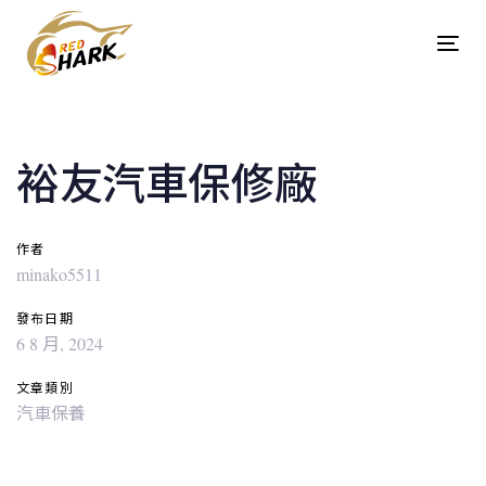
Skip
Skip
links
to
Tog
content
navi
Post
navigation
裕友汽車保修廠
作者
minako5511
發布日期
6 8 月, 2024
文章類別
汽車保養