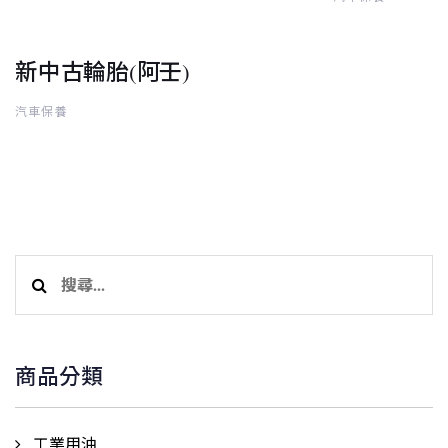
新中古輪胎(阿壬)
汽車保養
搜
尋
關
鍵
商品分類
字:
工業用油