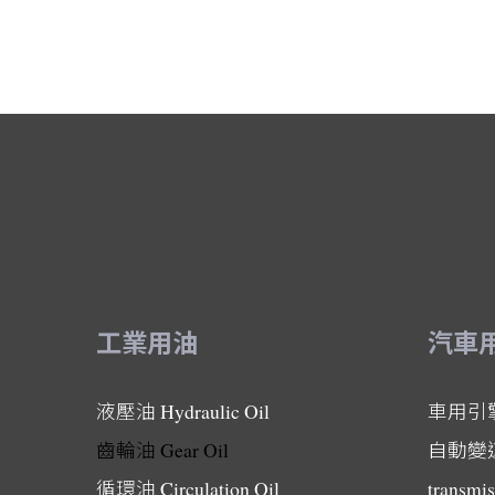
工業用油
汽車
液壓油
Hydraulic Oil
車用引
齒輪油
Gear Oil
自動變
循環油
Circulation Oil
transmis