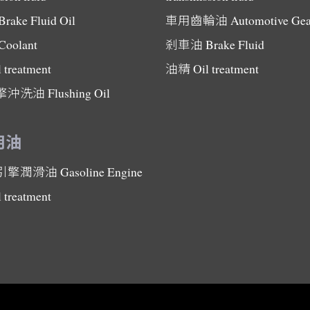
Brake Fluid Oil
車用齒輪油
Automotive Gea
Coolant
剎車油
Brake Fluid
l treatment
油精
Oil treatment
擎沖洗油
Flushing Oil
用油
引擎潤滑油
Gasoline Engine
l treatment