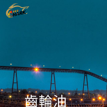
Skip
Skip
links
to
content
齒輪油