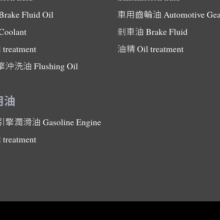
Brake Fluid Oil
車用齒輪油
Automotive Gea
Coolant
剎車油
Brake Fluid
l treatment
油精
Oil treatment
擎沖洗油
Flushing Oil
用油
引擎潤滑油
Gasoline Engine
l treatment