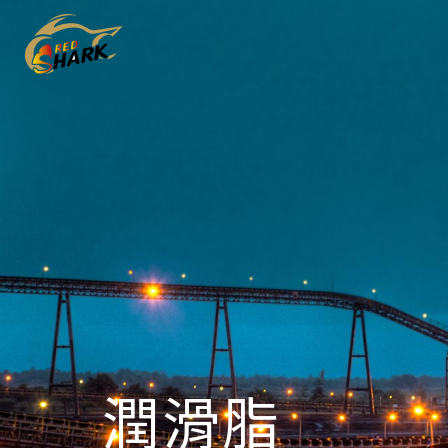
Skip
Skip
links
to
content
潤滑脂