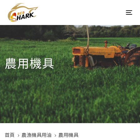
Skip
Skip
links
to
Tog
content
navi
農用機具
首頁
農漁機具用油
農用機具