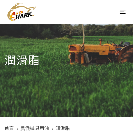
Skip
Skip
links
to
Tog
content
navi
潤滑脂
首頁
農漁機具用油
潤滑脂