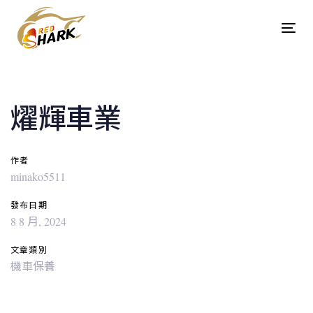
Skip
Skip
links
to
Tog
content
navi
Post
navigation
燿輝車業
作者
minako5511
發布日期
8 8 月, 2024
文章類別
機車保養