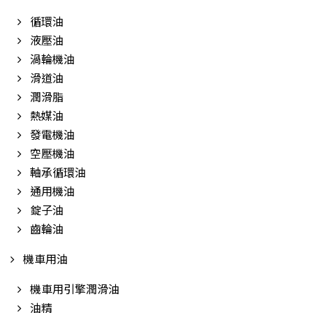
循環油
液壓油
渦輪機油
滑道油
潤滑脂
熱媒油
發電機油
空壓機油
軸承循環油
通用機油
錠子油
齒輪油
機車用油
機車用引擎潤滑油
油精