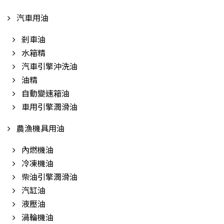
汽車用油
剎車油
水箱精
汽車引擎沖洗油
油精
自動變速箱油
車用引擎潤滑油
農漁機具用油
內燃機油
冷凍機油
柴油引擎潤滑油
汽缸油
液壓油
渦輪機油