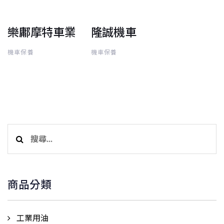
樂鄘摩特車業
隆誠機車
機車保養
機車保養
搜
尋
關
鍵
商品分類
字:
工業用油