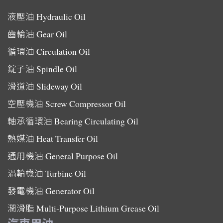
液壓油
Hydraulic Oil
齒輪油
Gear Oil
循環油
Circulation Oil
錠子油
Spindle Oil
滑道油
Slideway Oil
空壓機油
Screw Compressor Oil
軸承循環油
Bearing Circulating Oil
熱媒油
Heat Transfer Oil
通用機油
General Purpose Oil
渦輪機油
Turbine Oil
發電機油
Generator Oil
潤滑脂
Multi-Purpose Lithium Grease Oil