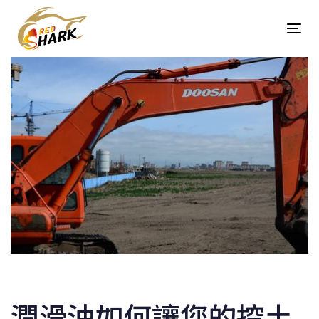
Skip
Skip
links
to
Tog
content
navi
Post
navigation
潤滑油如何讓您的挖土