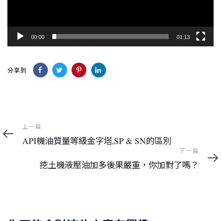
00:00
01:13
分享到
上
上一篇
一
API機油質量等級金字塔,SP & SN的區別
篇
下
下一篇
一
挖土機液壓油加多後果嚴重，你加對了嗎？
篇