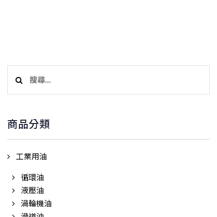
搜
尋
關
鍵
商品分類
字:
工業用油
循環油
液壓油
渦輪機油
滑道油