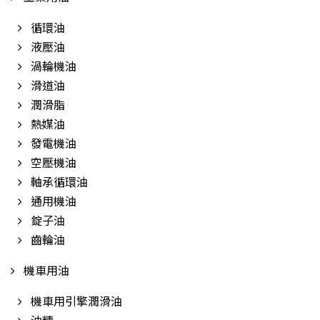
循環油
液壓油
渦輪機油
滑道油
潤滑脂
熱媒油
發電機油
空壓機油
軸承循環油
通用機油
錠子油
齒輪油
機車用油
機車用引擎潤滑油