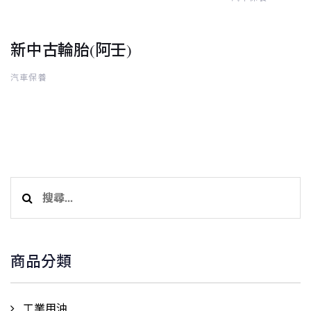
新中古輪胎(阿壬)
汽車保養
搜
尋
關
鍵
商品分類
字:
工業用油