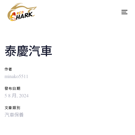
Skip
Skip
links
to
Tog
content
navi
Post
navigation
泰慶汽車
作者
minako5511
發布日期
5 8 月, 2024
文章類別
汽車保養