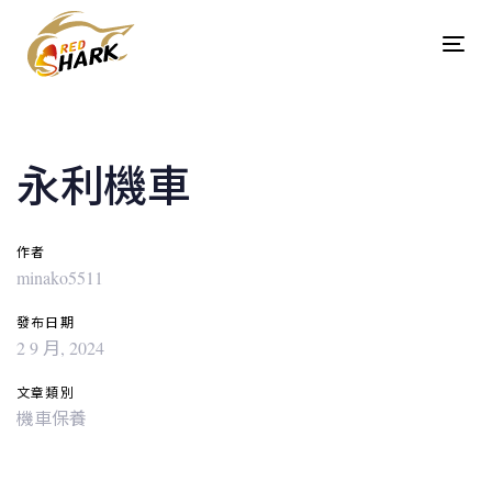
Skip
Skip
links
to
Tog
content
navi
Post
navigation
永利機車
作者
minako5511
發布日期
2 9 月, 2024
文章類別
機車保養