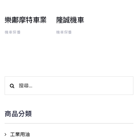
樂鄘摩特車業
隆誠機車
機車保養
機車保養
搜
尋
關
鍵
商品分類
字:
工業用油