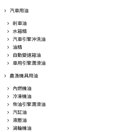
汽車用油
剎車油
水箱精
汽車引擎沖洗油
油精
自動變速箱油
車用引擎潤滑油
農漁機具用油
內燃機油
冷凍機油
柴油引擎潤滑油
汽缸油
液壓油
渦輪機油