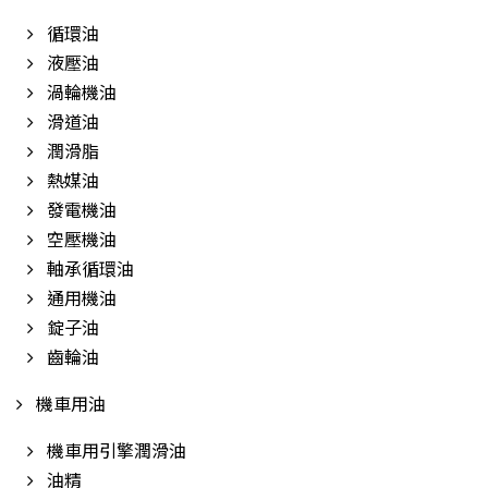
循環油
液壓油
渦輪機油
滑道油
潤滑脂
熱媒油
發電機油
空壓機油
軸承循環油
通用機油
錠子油
齒輪油
機車用油
機車用引擎潤滑油
油精