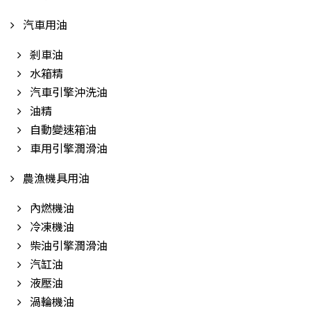
汽車用油
剎車油
水箱精
汽車引擎沖洗油
油精
自動變速箱油
車用引擎潤滑油
農漁機具用油
內燃機油
冷凍機油
柴油引擎潤滑油
汽缸油
液壓油
渦輪機油