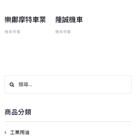
樂鄘摩特車業
隆誠機車
機車保養
機車保養
搜
尋
關
鍵
商品分類
字:
工業用油