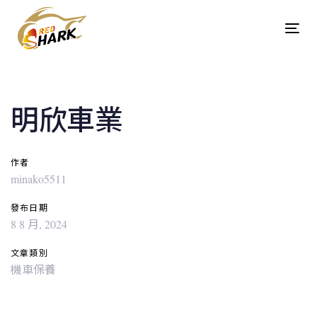
Skip
Skip
links
to
Tog
content
navi
Post
navigation
明欣車業
作者
minako5511
發布日期
8 8 月, 2024
文章類別
機車保養