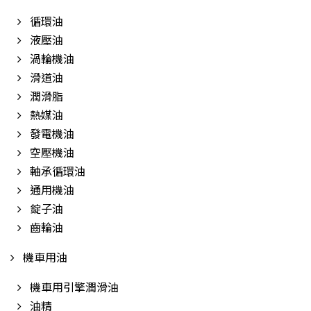
循環油
液壓油
渦輪機油
滑道油
潤滑脂
熱媒油
發電機油
空壓機油
軸承循環油
通用機油
錠子油
齒輪油
機車用油
機車用引擎潤滑油
油精