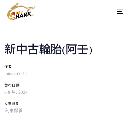
Skip
Skip
links
to
Tog
content
navi
Post
navigation
新中古輪胎(阿壬)
作者
minako5511
發布日期
6 8 月, 2024
文章類別
汽車保養