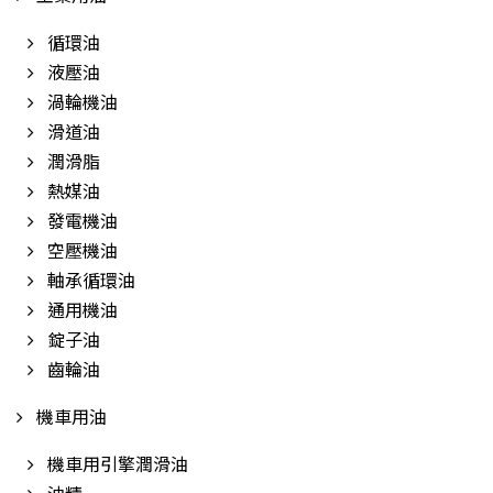
循環油
液壓油
渦輪機油
滑道油
潤滑脂
熱媒油
發電機油
空壓機油
軸承循環油
通用機油
錠子油
齒輪油
機車用油
機車用引擎潤滑油