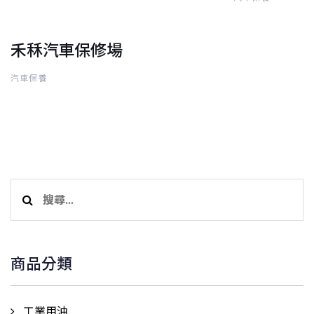
禾秝汽車保修場
汽車保養
搜
尋
關
鍵
商品分類
字:
工業用油