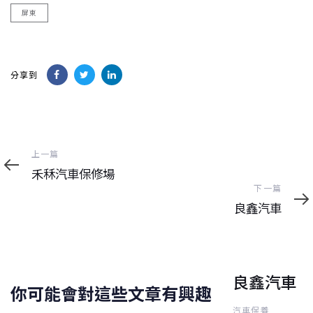
屏東
分享到
上
上一篇
一
禾秝汽車保修場
篇
下
下一篇
一
良鑫汽車
篇
良鑫汽車
你可能會對這些文章有興趣
汽車保養