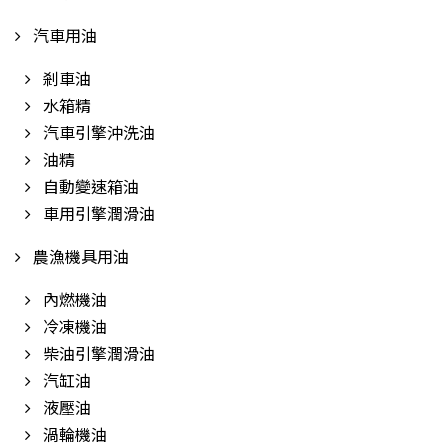
汽車用油
剎車油
水箱精
汽車引擎沖洗油
油精
自動變速箱油
車用引擎潤滑油
農漁機具用油
內燃機油
冷凍機油
柴油引擎潤滑油
汽缸油
液壓油
渦輪機油