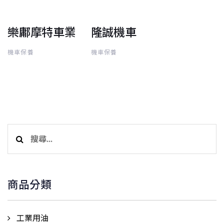
樂鄘摩特車業
隆誠機車
機車保養
機車保養
搜
尋
關
鍵
商品分類
字:
工業用油