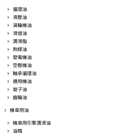
循環油
液壓油
渦輪機油
滑道油
潤滑脂
熱媒油
發電機油
空壓機油
軸承循環油
通用機油
錠子油
齒輪油
機車用油
機車用引擎潤滑油
油精