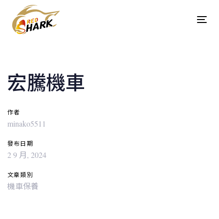
Skip
Skip
links
to
Tog
content
navi
Post
navigation
宏騰機車
作者
minako5511
發布日期
2 9 月, 2024
文章類別
機車保養