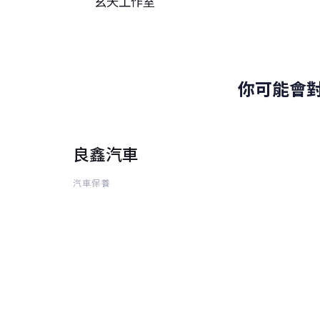
玄天工作室
篇
你可能會
良鑫汽車
汽車保養