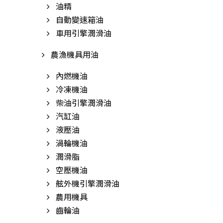
油精
自動變速箱油
車用引擎潤滑油
農漁機具用油
內燃機油
冷凍機油
柴油引擎潤滑油
汽缸油
液壓油
渦輪機油
潤滑脂
空壓機油
舷外機引擎潤滑油
農用機具
齒輪油