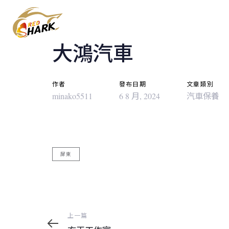
Post
Skip
Skip
links
to
navigation
content
大鴻汽車
作者
發布日期
文章類別
minako5511
6 8 月, 2024
汽車保養
屏東
上
上一篇
一