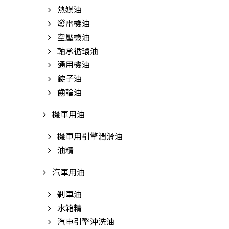
熱媒油
發電機油
空壓機油
軸承循環油
通用機油
錠子油
齒輪油
機車用油
機車用引擎潤滑油
油精
汽車用油
剎車油
水箱精
汽車引擎沖洗油