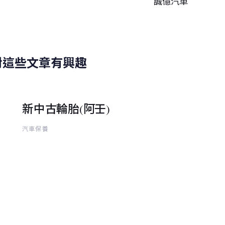
誠億汽車
篇
對這些文章有興趣
新中古輪胎(阿壬)
汽車保養