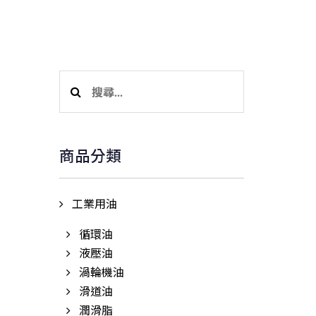
新消息
產品項目
銷售據點
聯絡我們
搜
尋
關
鍵
商品分類
字:
工業用油
循環油
液壓油
渦輪機油
滑道油
潤滑脂