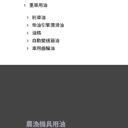
重車用油
剎車油
柴油引擎潤滑油
油精
自動變速箱油
車用齒輪油
農漁機具用油