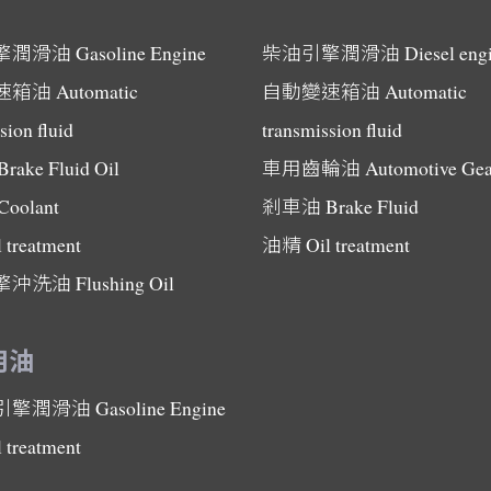
擎潤滑油
Gasoline Engine
柴油引擎潤滑油
Diesel eng
速箱油
Automatic
自動變速箱油
Automatic
sion fluid
transmission fluid
Brake Fluid Oil
車用齒輪油
Automotive Gea
Coolant
剎車油
Brake Fluid
l treatment
油精
Oil treatment
擎沖洗油
Flushing Oil
用油
引擎潤滑油
Gasoline Engine
l treatment