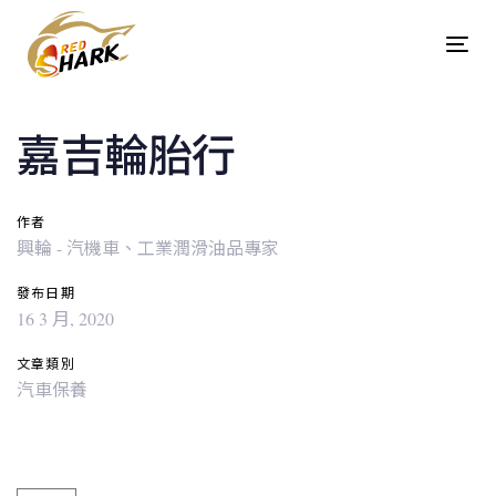
Skip
Skip
links
to
Tog
content
navi
Post
嘉吉輪胎行
navigation
作者
興輪 - 汽機車、工業潤滑油品專家
發布日期
16 3 月, 2020
文章類別
汽車保養