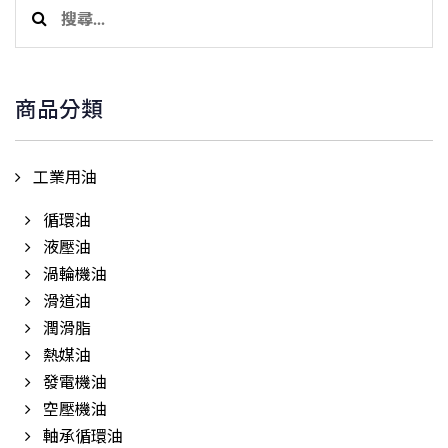
搜
尋
關
鍵
商品分類
字:
工業用油
循環油
液壓油
渦輪機油
滑道油
潤滑脂
熱媒油
發電機油
空壓機油
軸承循環油