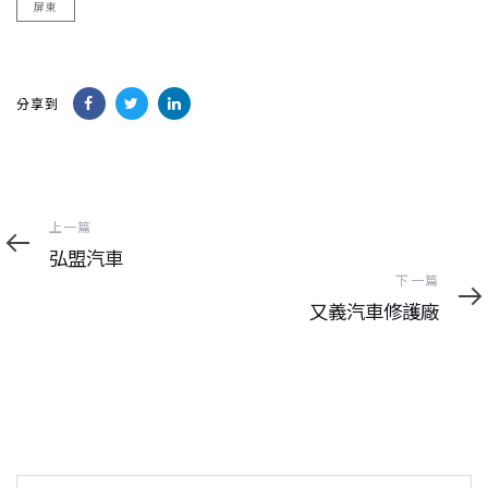
屏東
分享到
上
上一篇
一
弘盟汽車
篇
下
下一篇
一
又義汽車修護廠
篇