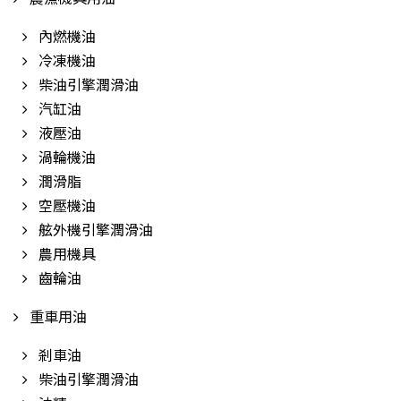
內燃機油
冷凍機油
柴油引擎潤滑油
汽缸油
液壓油
渦輪機油
潤滑脂
空壓機油
舷外機引擎潤滑油
農用機具
齒輪油
重車用油
剎車油
柴油引擎潤滑油