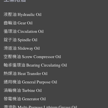
液壓油
Hydraulic Oil
齒輪油
Gear Oil
循環油
Circulation Oil
錠子油
Spindle Oil
滑道油
Slideway Oil
空壓機油
Screw Compressor Oil
軸承循環油
Bearing Circulating Oil
熱媒油
Heat Transfer Oil
通用機油
General Purpose Oil
渦輪機油
Turbine Oil
發電機油
Generator Oil
潤滑脂
Multi-Purpose Lithium Grease Oil