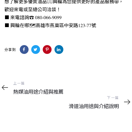
想了解更多優質油品👉🏻興輪為您提供更好的產品服務🤩，
歡迎來電或至總公司洽談！
■ 來電諮詢☎ 080-066-9099
■ 興輪在哪🗺高雄市燕巢區中安路123-77號
分享到
上
上一篇
一
熱媒油用途介紹與推薦
篇
下
下一篇
一
滑道油用途與介紹說明
篇