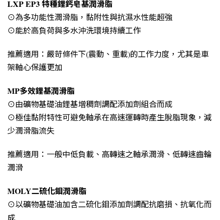
LXP EP3 特種鋰鈣皂基潤滑脂
⊙為多功能性潤滑脂，黏附性與抗濕水性能超強
⊙能於高負荷與多水沖洗環境持續工作
推薦適用：嚴苛條件下(震動、重載)的工作力度，尤其是車
架軸心保護更加
MP多效鋰基潤滑脂
⊙由礦物基礎油鋰基增稠劑調配添加劑組合而成
⊙極佳黏附特性可避免軸承在高速運轉時產生脫脂現象，減
少潤滑脂流失
推薦適用：一般中低負載、高轉速之軸承潤滑、低轉速齒輪
潤滑
MOLY二硫化鉬潤滑脂
⊙以礦物基礎油加含二硫化鉬添加劑調配抗磨損、抗氧化而
成