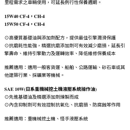
里程需求之車輛使用，可延長例行性保養週期。
15W40 CF-4，CH-4
15W50 CF-4，CH-4
⊙高優質基礎油與添加劑配方，提供最佳引擎潤滑保護
⊙抗磨耗性能強，精選抗磨添加劑可有效減少磨損，延長引
擎壽命、維持引擎動力及運轉效率、降低維修保養成本
推薦適用：適用一般客貨運、船舶、公路運輸、砂石車或其
他建築行業、採礦業等機械。
SAE 10W(日系重機械挖土機液壓系統操作油)
⊙先進基礎油及精選添加劑煉製而成
⊙內含抑制劑可有效控制抗氧化、抗磨損、防腐蝕等作用
推薦適用：重機械挖土機、怪手液壓系統