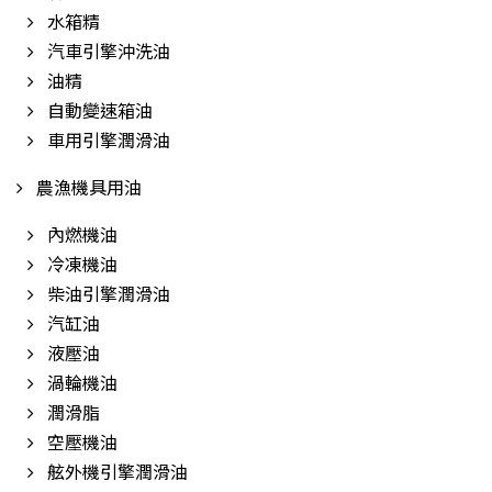
水箱精
汽車引擎沖洗油
油精
自動變速箱油
車用引擎潤滑油
農漁機具用油
內燃機油
冷凍機油
柴油引擎潤滑油
汽缸油
液壓油
渦輪機油
潤滑脂
空壓機油
舷外機引擎潤滑油