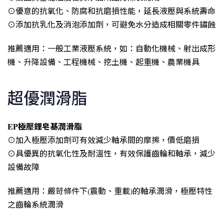
⊙優意的抗氧化、防腐和抗磨損性能，延長液壓與系統壽命
⊙添加抗乳化及消泡添加劑，可避免水分造成相關零件鏽蝕
推薦適用：一般工業液壓系統，如：自動化機械、射出成形
機、升降設備、工程機械、挖土機、起重機、農業機具
超優潤滑脂
EP極壓鋰皂基潤滑脂
⊙加入極壓添加劑可有效減少軸承間的摩擦，價低磨損
⊙具優異的抗氧化性及耐溫性，有效保護齒輪和軸承，減少
設備故障
推薦適用：嚴苛條件下(震動、重載)的軸承潤滑，極壓特性
之齒輪系統潤滑