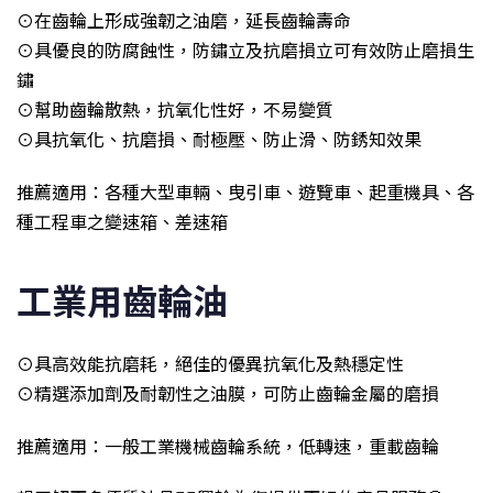
⊙在齒輪上形成強韌之油磨，延長齒輪壽命
⊙具優良的防腐蝕性，防鏽立及抗磨損立可有效防止磨損生
鏽
⊙幫助齒輪散熱，抗氧化性好，不易變質
⊙具抗氧化、抗磨損、耐極壓、防止滑、防銹知效果
推薦適用：各種大型車輛、曳引車、遊覽車、起重機具、各
種工程車之變速箱、差速箱
工業用齒輪油
⊙具高效能抗磨耗，絕佳的優異抗氧化及熱穩定性
⊙精選添加劑及耐韌性之油膜，可防止齒輪金屬的磨損
推薦適用：一般工業機械齒輪系統，低轉速，重載齒輪