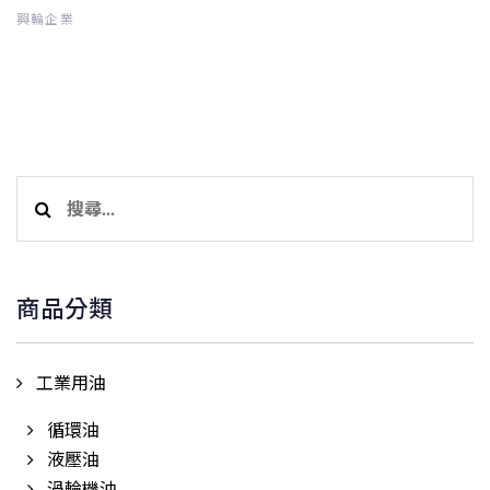
興輪企業
搜
尋
關
鍵
商品分類
字:
工業用油
循環油
液壓油
渦輪機油