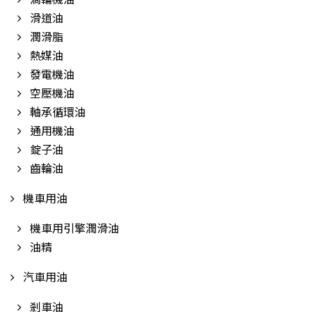
滑道油
潤滑脂
熱媒油
發電機油
空壓機油
軸承循環油
通用機油
錠子油
齒輪油
機車用油
機車用引擎潤滑油
油精
汽車用油
剎車油