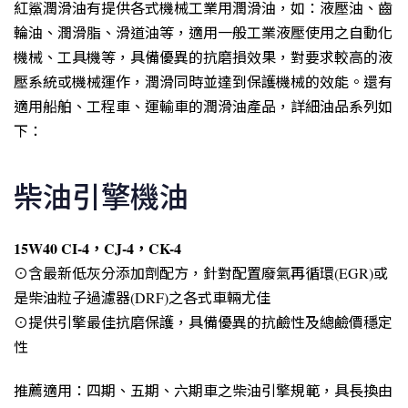
紅鯊潤滑油有提供各式機械工業用潤滑油，如：液壓油、齒
輪油、潤滑脂、滑道油等，適用一般工業液壓使用之自動化
機械、工具機等，具備優異的抗磨損效果，對要求較高的液
壓系統或機械運作，潤滑同時並達到保護機械的效能。還有
適用船舶、工程車、運輸車的潤滑油產品，詳細油品系列如
下：
柴油引擎機油
15W40 CI-4，CJ-4，CK-4
⊙含最新低灰分添加劑配方，針對配置廢氣再循環(EGR)或
是柴油粒子過濾器(DRF)之各式車輛尤佳
⊙提供引擎最佳抗磨保護，具備優異的抗鹼性及總鹼價穩定
性
推薦適用：四期、五期、六期車之柴油引擎規範，具長換由