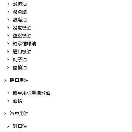
滑道油
潤滑脂
熱媒油
發電機油
空壓機油
軸承循環油
通用機油
錠子油
齒輪油
機車用油
機車用引擎潤滑油
油精
汽車用油
剎車油