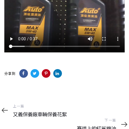
分享到
上
上一篇
一
又義保養廠車輛保養花絮
篇
下
下一篇
一
賽道上的紅鯊機油