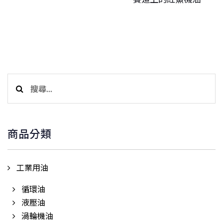
篇
搜
尋
關
鍵
商品分類
字:
工業用油
循環油
液壓油
渦輪機油