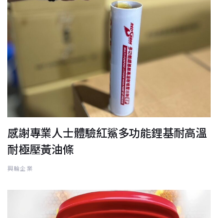
感謝專業人士體驗紅鯊多功能鋰基耐高溫
耐極壓黃油條
興輪企業