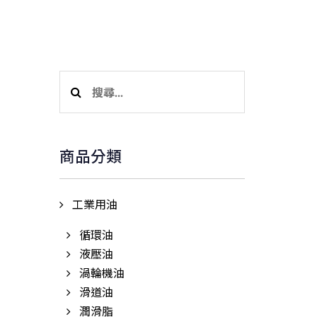
新消息
產品項目
銷售據點
聯絡我們
搜
尋
關
鍵
商品分類
字:
工業用油
循環油
液壓油
渦輪機油
滑道油
潤滑脂