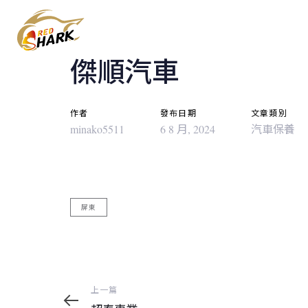
Post
Skip
Skip
links
to
navigation
content
傑順汽車
作者
發布日期
文章類別
minako5511
6 8 月, 2024
汽車保養
屏東
上
上一篇
一