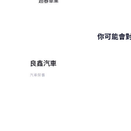
超春車業
篇
你可能會
良鑫汽車
汽車保養