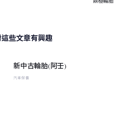
鼎極輪胎
篇
對這些文章有興趣
新中古輪胎(阿壬)
汽車保養