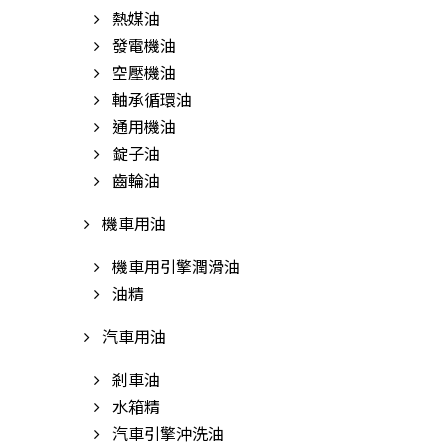
熱媒油
發電機油
空壓機油
軸承循環油
通用機油
錠子油
齒輪油
機車用油
機車用引擎潤滑油
油精
汽車用油
剎車油
水箱精
汽車引擎沖洗油