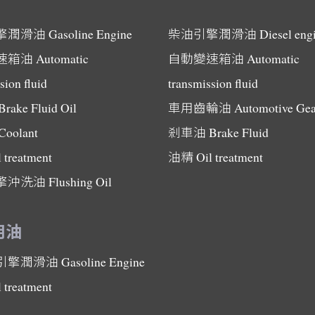
擎潤滑油
Gasoline Engine
柴油引擎潤滑油
Diesel eng
速箱油
Automatic
自動變速箱油
Automatic
sion fluid
transmission fluid
Brake Fluid Oil
車用齒輪油
Automotive Gea
Coolant
剎車油
Brake Fluid
l treatment
油精
Oil treatment
擎沖洗油
Flushing Oil
用油
引擎潤滑油
Gasoline Engine
l treatment