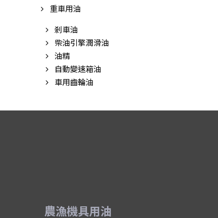
重車用油
剎車油
柴油引擎潤滑油
油精
自動變速箱油
車用齒輪油
農漁機具用油