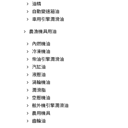
油精
自動變速箱油
車用引擎潤滑油
農漁機具用油
內燃機油
冷凍機油
柴油引擎潤滑油
汽缸油
液壓油
渦輪機油
潤滑脂
空壓機油
舷外機引擎潤滑油
農用機具
齒輪油